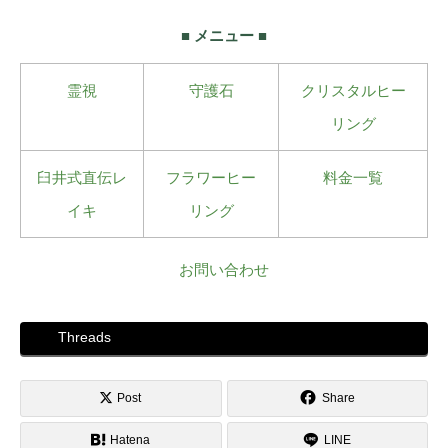
■ メニュー ■
霊視
守護石
クリスタルヒー
リング
臼井式直伝レ
フラワーヒー
料金一覧
イキ
リング
お問い合わせ
Threads
Post
Share
Hatena
LINE