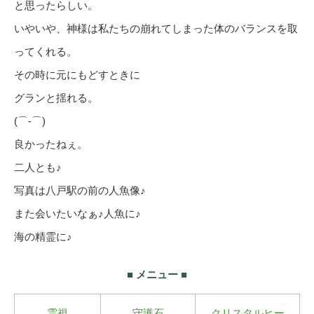
と思ったらしい。
いやいや、神様は私たちの崩れてしまった体のバランスを取
ってくれる。
その時に元にもどすときに
グランと揺れる。
(⌒‐⌒)
良かったねぇ。
二人とも♪
写真は八戸駅の前の人魚像♪
また会いたいなぁ♪人魚に♪
海の精霊に♪
■ メニュー ■
霊視
守護石
クリスタルヒー