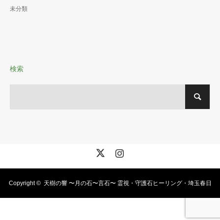
未分類
検索
X
Instagram
Copyright ©
天樹の響 〜月の石〜言石〜 霊視・守護石ヒーリング・埼玉春日
部・霊視