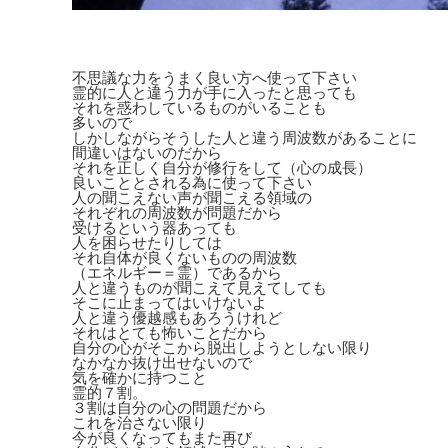
不思議な力をうまく良い方へ使って下さい
霊的に人と違う力が手に入ったと思っても
それを惑わしているものがいることも
多いので
しかしながらそうした人と違う周波数があることに
間違いはないのだから
それを正しく自分が修行をして（心の成長）
良いこととされる為に使って下さい
人の聞こえない声が聞こえる領域の
それぞれの周波数が問題だから
受けるという器あっても
人を困らせたりしては
それ自体が良くないものの周波数
（エネルギー＝霊）であるから
人と違うものが聞こえて見えてしても
そこに止まってはいけないよ
人と違う優越感もあろうけれど
それはとても怖いことだから
自分の心がそこから脱出しようとしない限り
なかなか抜け出せないので
気を確かに持つこと
霊的７割。
３割は自分の心の問題だから
これを治さない限り
今が良くなってもまた再び