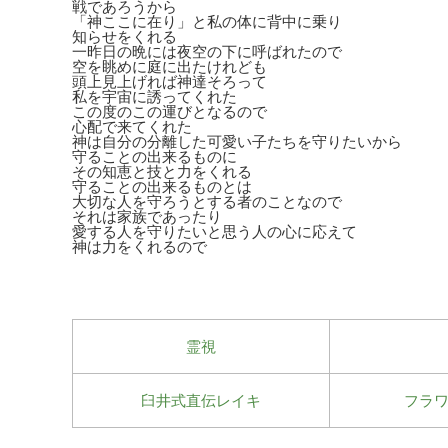
戦であろうから
「神ここに在り」と私の体に背中に乗り
知らせをくれる
一昨日の晩には夜空の下に呼ばれたので
空を眺めに庭に出たけれども
頭上見上げれば神達そろって
私を宇宙に誘ってくれた
この度のこの運びとなるので
心配で来てくれた
神は自分の分離した可愛い子たちを守りたいから
守ることの出来るものに
その知恵と技と力をくれる
守ることの出来るものとは
大切な人を守ろうとする者のことなので
それは家族であったり
愛する人を守りたいと思う人の心に応えて
神は力をくれるので
霊視
臼井式直伝レイキ
フラ