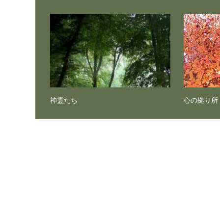
神霊たち
心の拠り所