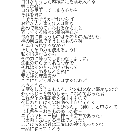
自分がそうした領域に足を踏み入れる
弱った心に
自分を卑下してしまう心から
それを餌に
「そうかそうかそれならば
お前が人と違えば人は驚き
高めで眺めていられるから」と
寄ってくる諸々の霊的存在が
最終的に食らうものはその者の魂だから。
神の周波数でそうしたものを視
神に守られするなかで
正しくその力を使えるように
私が指導するから
その力に酔ってしまわないように。
先祖の知らせもあるなかで
それはそのきっかけであって
憑いたものを取れと私に
守る神と守護霊が
ここにたどり着かせはするけれど
ようようと。
支度をしようにも入ることの出来ない部屋なので
外からじっと恨めしそうに眺めておった者
これがその相談者を悩ますもので
今日わたしはそのお宅へ出向いて行く
「ことひら宮 ことひらぬし（神）」と申されて
（主祭神＝おおものぬしの命＝
ニギハヤヒ＝三輪山神＝出雲神であった）
（出向く先にある神社であった）
ことひら宮の神は三輪山の神であったので
一緒に参ってくれる