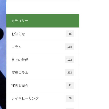
カテゴリー
お知らせ
16
コラム
138
日々の徒然
122
霊視コラム
272
守護石紹介
21
レイキヒーリング
38