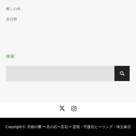
癒しの水
未分類
検索
X
Instagram
Copyright ©
天樹の響 〜月の石〜言石〜 霊視・守護石ヒーリング・埼玉春日