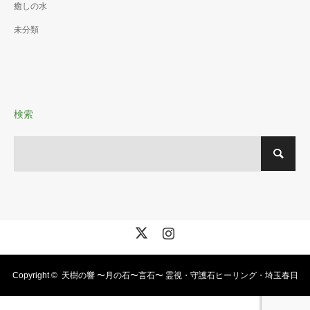
癒しの水
未分類
検索
X
Instagram
Copyright ©
天樹の響 〜月の石〜言石〜 霊視・守護石ヒーリング・埼玉春日