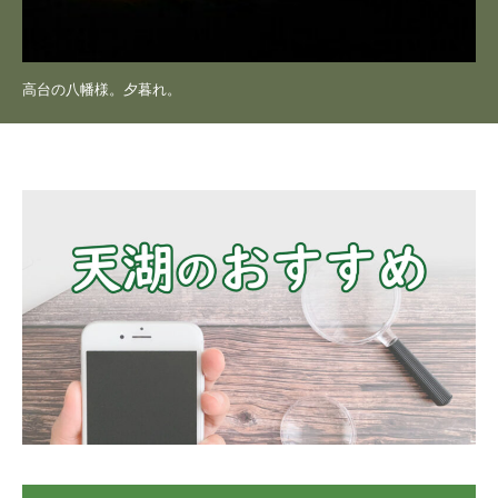
高台の八幡様。夕暮れ。