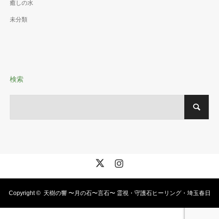
癒しの水
未分類
検索
X
Instagram
Copyright ©
天樹の響 〜月の石〜言石〜 霊視・守護石ヒーリング・埼玉春日