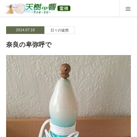
2014.07.16
日々の徒然
奈良の卑弥呼で