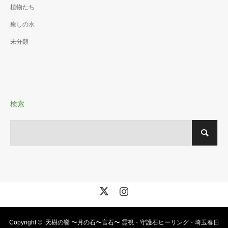
植物たち
癒しの水
未分類
検索
X
Instagram
Copyright ©
天樹の響 〜月の石〜言石〜 霊視・守護石ヒーリング・埼玉春日