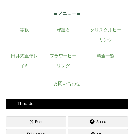
■ メニュー ■
霊視
守護石
クリスタルヒー
リング
臼井式直伝レ
フラワーヒー
料金一覧
イキ
リング
お問い合わせ
Threads
Post
Share