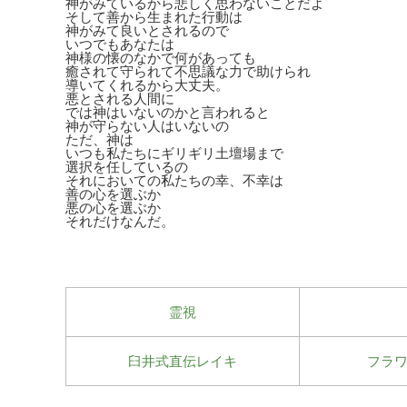
神がみているから悲しく思わないことだよ
そして善から生まれた行動は
神がみて良いとされるので
いつでもあなたは
神様の懐のなかで何があっても
癒されて守られて不思議な力で助けられ
導いてくれるから大丈夫。
悪とされる人間に
では神はいないのかと言われると
神が守らない人はいないの
ただ、神は
いつも私たちにギリギリ土壇場まで
選択を任しているの
それにおいての私たちの幸、不幸は
善の心を選ぶか
悪の心を選ぶか
それだけなんだ。
霊視
臼井式直伝レイキ
フラ