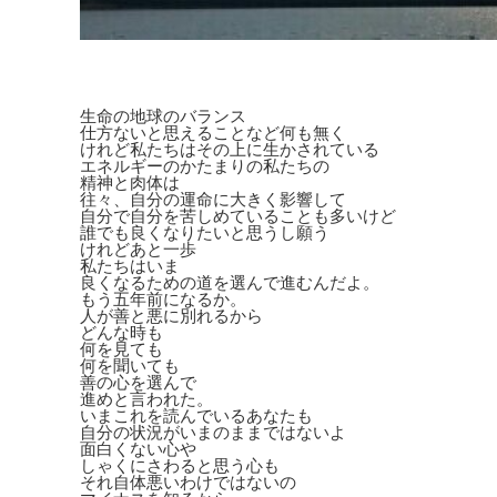
生命の地球のバランス
仕方ないと思えることなど何も無く
けれど私たちはその上に生かされている
エネルギーのかたまりの私たちの
精神と肉体は
往々、自分の運命に大きく影響して
自分で自分を苦しめていることも多いけど
誰でも良くなりたいと思うし願う
けれどあと一歩
私たちはいま
良くなるための道を選んで進むんだよ。
もう五年前になるか。
人が善と悪に別れるから
どんな時も
何を見ても
何を聞いても
善の心を選んで
進めと言われた。
いまこれを読んでいるあなたも
自分の状況がいまのままではないよ
面白くない心や
しゃくにさわると思う心も
それ自体悪いわけではないの