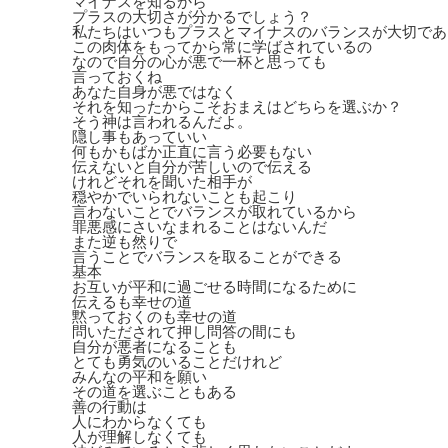
マイナスを知るから
プラスの大切さが分かるでしょう？
私たちはいつもプラスとマイナスのバランスが大切であ
この肉体をもってから常に学ばされているの
なので自分の心が悪で一杯と思っても
言っておくね
あなた自身が悪ではなく
それを知ったからこそおまえはどちらを選ぶか？
そう神は言われるんだよ。
隠し事もあっていい
何もかもばか正直に言う必要もない
伝えないと自分が苦しいので伝える
けれどそれを聞いた相手が
穏やかでいられないことも起こり
言わないことでバランスが取れているから
罪悪感にさいなまれることはないんだ
また逆も然りで
言うことでバランスを取ることができる
基本
お互いが平和に過ごせる時間になるために
伝えるも幸せの道
黙っておくのも幸せの道
問いただされて押し問答の間にも
自分が悪者になることも
とても勇気のいることだけれど
みんなの平和を願い
その道を選ぶこともある
善の行動は
人にわからなくても
人が理解しなくても