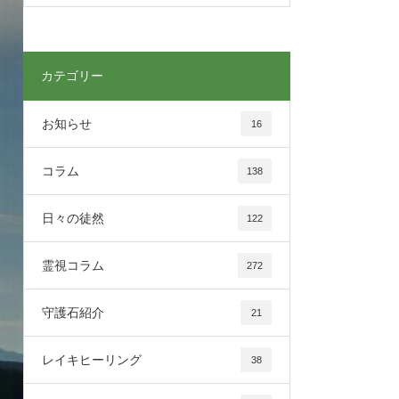
カテゴリー
お知らせ
16
コラム
138
日々の徒然
122
霊視コラム
272
守護石紹介
21
レイキヒーリング
38