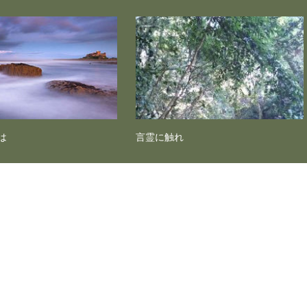
は
言霊に触れ