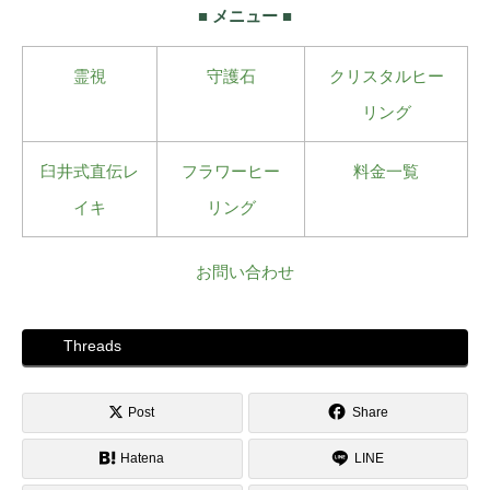
■ メニュー ■
霊視
守護石
クリスタルヒー
リング
臼井式直伝レ
フラワーヒー
料金一覧
イキ
リング
お問い合わせ
Threads
Post
Share
Hatena
LINE