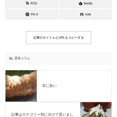
RSS
feedly
Pin it
note
記事のタイトルとURLをコピーする
霊視コラム
耳に良い
記事はカテゴリー別に分けて貰いまし