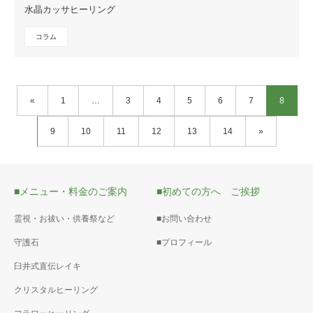
水晶カッサヒーリング
コラム
«
1
…
3
4
5
6
7
8
9
10
11
12
13
14
»
■メニュー・料金のご案内
■初めての方へ ご挨拶
霊視・お祓い・供養祭など
■お問い合わせ
守護石
■プロフィール
臼井式直伝レイキ
クリスタルヒーリング