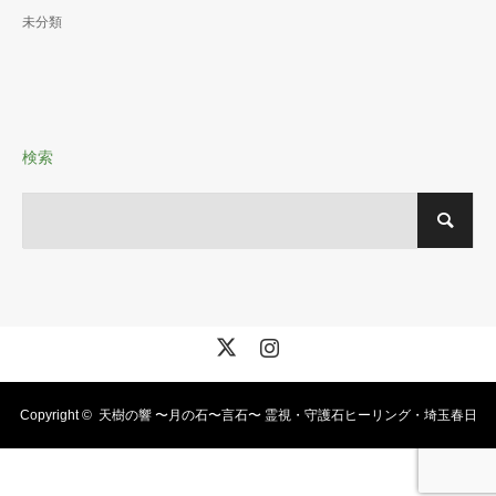
未分類
検索
X
Instagram
Copyright ©
天樹の響 〜月の石〜言石〜 霊視・守護石ヒーリング・埼玉春日
部・霊視