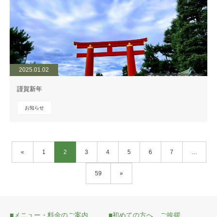
2025.01.02
謹賀新年
お知らせ
«
1
2
3
4
5
6
7
…
59
»
■メニュー・料金のご案内
■初めての方へ ご挨拶