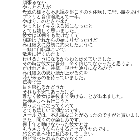
頑張るなか、
やっと本人が
母親の様々な不思議を起こすのを体験して思い腰をあげ
プツリと音信途絶えて一年。
やはりこのときが来た
やっとレイキを取る気になったと
とても嬉しく思いました。
彼女は10何年も動けなくて
相談はそれからの始まりだったけど
私は彼女に最初に約束したように
一緒に自転車こいで、
散歩に行くのだよ
行けるようになるからねと伝えていました。
その時は彼女は多分、全く信じてなかったと思うよ。
だけれども、神様、視せた通りになるので
私は彼女の思い腰が上がるのを
時が来るのを待っていました。
伝授では
目を瞑れるかどうか
それも不安であったけど
難なく彼女は最後まで受けることが出来ました。
氏神さまへも行こうと
思うようになってくれて
とても嬉しい天湖なのです。
メールでは、不思議なことがあったのですがと貰いまし
また、聞くのが楽しみです。
何十年と動けなかった彼女とは
もうさようならをするときがきたのです。
殆どの食べ物に反応をしてしまい
殆ど食べられるものがなくて