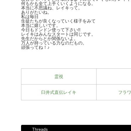
何もかも全て上手くいくようになる。
本当に不思議ね、レイキって。
ありがたいね。
私は毎日
生徒たちが良くなっていく様子をみて
本当に嬉しいです。
今日もドンドン使って下さい!!
レイキはみんなスタートは同じです。
先生だからとか関係ないよ。
万人が持っている力なのだもの。
頑張ってね！♪
霊視
臼井式直伝レイキ
フラ
Threads