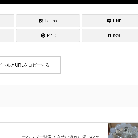
Hatena
LINE
Pin it
note
イトルとURLをコピーする
ラベンダー翡翠＊自然の流れに添いなが