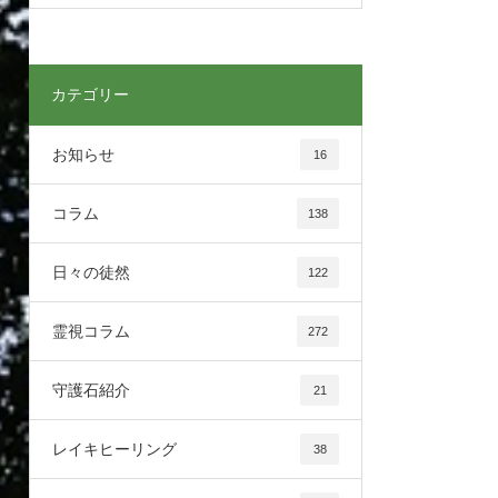
カテゴリー
お知らせ
16
コラム
138
日々の徒然
122
霊視コラム
272
守護石紹介
21
レイキヒーリング
38