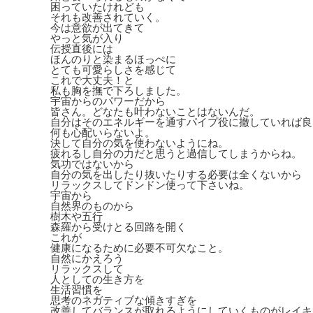
困っていたけれども
それも改善されていく。
今は意欲が出てきて
やっと気が入り
伝授直後には
ほんのりと染まるほっぺに
とても可愛らしさを感じて
これで大丈夫！と
私も胸を撫で下ろしました。
宇宙からのパワーだから
皆さん。どなたも叶わないことはないんだ。
自分はそのエネルギーを通すパイプ役に撤していれば良
何も心配いらないよ。
決して自分の気を使わないようにね。
疲れるし自分の力だと思うと過信してしまうからね。
気功ではないから
自分の気を出したり抜いたりする必要は全くないから
リラックスしてドンドン使って下さいね。
宇宙から
自然界のものから
樹木や五行
森羅から受けとる回路を開く
これが
健康になるために必要不可欠なこと。
自然にかえろう
リラックスして
人としての生き方を
生活習慣を
思考のネガティブな傾きすぎを
改善してバランスが取れるようにしていくものがレイキ