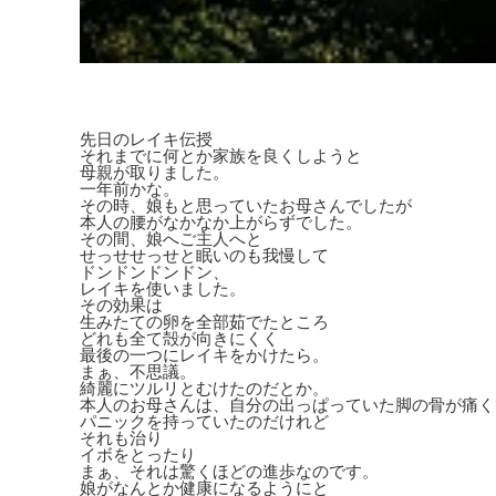
先日のレイキ伝授
それまでに何とか家族を良くしようと
母親が取りました。
一年前かな。
その時、娘もと思っていたお母さんでしたが
本人の腰がなかなか上がらずでした。
その間、娘へご主人へと
せっせせっせと眠いのも我慢して
ドンドンドンドン、
レイキを使いました。
その効果は
生みたての卵を全部茹でたところ
どれも全て殻が向きにくく
最後の一つにレイキをかけたら。
まぁ、不思議。
綺麗にツルリとむけたのだとか。
本人のお母さんは、自分の出っぱっていた脚の骨が痛く
パニックを持っていたのだけれど
それも治り
イボをとったり
まぁ、それは驚くほどの進歩なのです。
娘がなんとか健康になるようにと