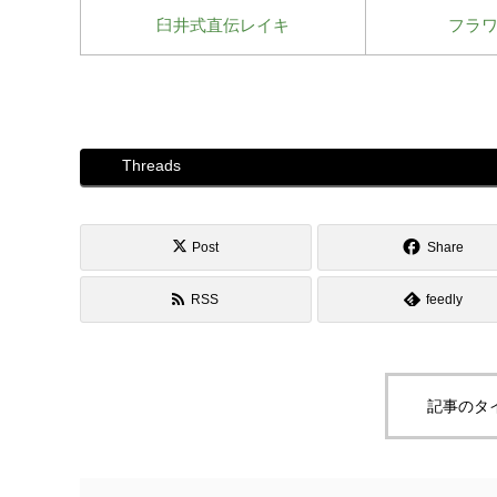
臼井式直伝レイキ
フラ
Threads
Post
Share
RSS
feedly
記事のタ