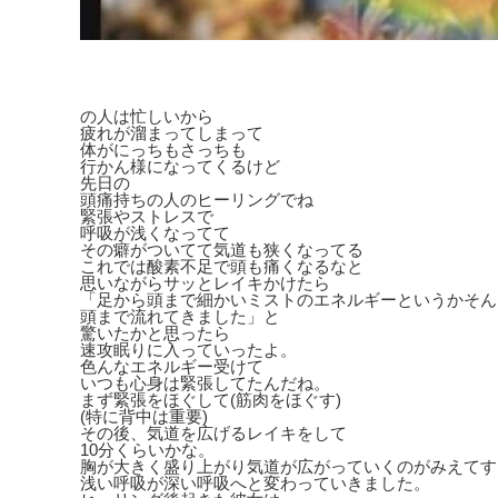
の人は忙しいから
疲れが溜まってしまって
体がにっちもさっちも
行かん様になってくるけど
先日の
頭痛持ちの人のヒーリングでね
緊張やストレスで
呼吸が浅くなってて
その癖がついてて気道も狭くなってる
これでは酸素不足で頭も痛くなるなと
思いながらサッとレイキかけたら
「足から頭まで細かいミストのエネルギーというかそん
頭まで流れてきました」と
驚いたかと思ったら
速攻眠りに入っていったよ。
色んなエネルギー受けて
いつも心身は緊張してたんだね。
まず緊張をほぐして(筋肉をほぐす)
(特に背中は重要)
その後、気道を広げるレイキをして
10分くらいかな。
胸が大きく盛り上がり気道が広がっていくのがみえてす
浅い呼吸が深い呼吸へと変わっていきました。