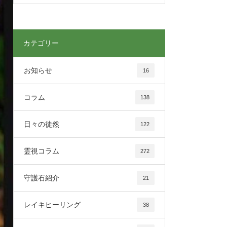
カテゴリー
お知らせ
16
コラム
138
日々の徒然
122
霊視コラム
272
守護石紹介
21
レイキヒーリング
38