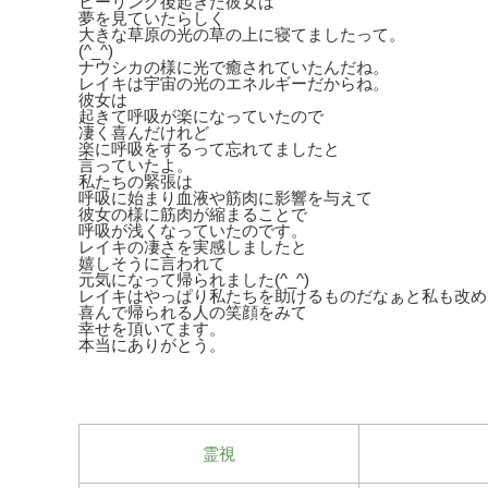
ヒーリング後起きた彼女は
夢を見ていたらしく
大きな草原の光の草の上に寝てましたって。
(^_^)
ナウシカの様に光で癒されていたんだね。
レイキは宇宙の光のエネルギーだからね。
彼女は
起きて呼吸が楽になっていたので
凄く喜んだけれど
楽に呼吸をするって忘れてましたと
言っていたよ。
私たちの緊張は
呼吸に始まり血液や筋肉に影響を与えて
彼女の様に筋肉が縮まることで
呼吸が浅くなっていたのです。
レイキの凄さを実感しましたと
嬉しそうに言われて
元気になって帰られました(^_^)
レイキはやっぱり私たちを助けるものだなぁと私も改め
喜んで帰られる人の笑顔をみて
幸せを頂いてます。
本当にありがとう。
霊視