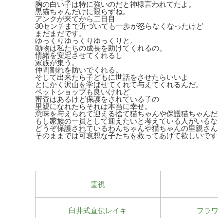
胸の白い子は特に強いのだと神様言われてたよ。
黒猫ちゃんだけに限らずね。
アンクが来てから二日目
30センチまで近づいても一歩が怒らなくなったけど
まだまだです。
ゆっくりゆっくりゆっくりと。
動物は私たちの成長を助けてくれるの。
情緒を安定させてくれるし
家族が集う。
仲間割れを防いでくれる。
そして出来たら子どもに世話をさせたらいいよ
とにかく沢山を学ばせてくれて与えてくれるんだ。
ペットショップも良いけれど
審査はあるけど保護をされている子の
里親になれたらそれは本当に幸せ。
意味を与えられて迎える捨て猫ちゃんや保護猫ちゃんだ
もし家族の一員として迎えたいと考えている人がいるな
どうぞ保護されているわんちゃんや猫ちゃんの里親さん
そのままでは可哀想な子たちを救ってあげて欲しいです
霊視
臼井式直伝レイキ
フラ