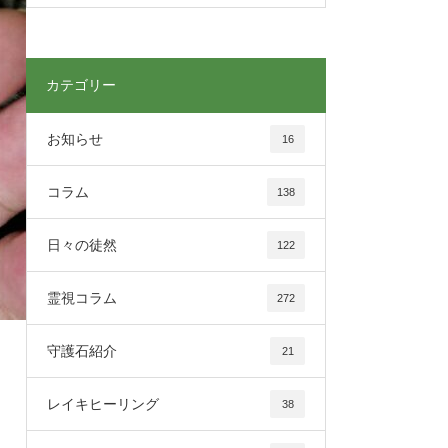
カテゴリー
お知らせ
16
コラム
138
日々の徒然
122
霊視コラム
272
守護石紹介
21
レイキヒーリング
38