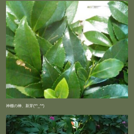
神棚の榊、新芽(*^_^*)