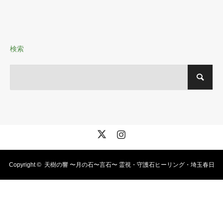
検索
X
Instagram
Copyright ©
天樹の響 〜月の石〜言石〜 霊視・守護石ヒーリング・埼玉春日
部・霊視