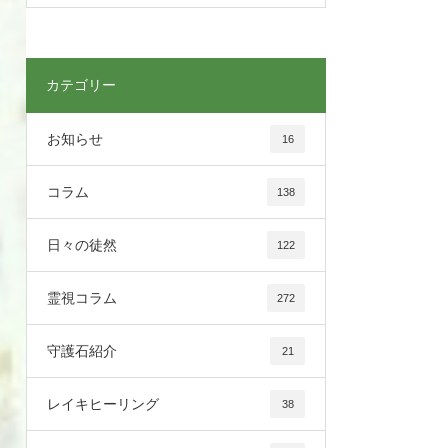
カテゴリー
お知らせ
16
コラム
138
日々の徒然
122
霊視コラム
272
守護石紹介
21
レイキヒーリング
38