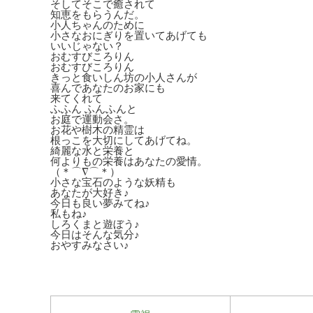
そしてそこで癒されて
知恵をもらうんだ。
小人ちゃんのために
小さなおにぎりを置いてあげても
いいじゃない？
おむすびころりん
おむすびころりん
きっと食いしん坊の小人さんが
喜んであなたのお家にも
来てくれて
ふふん ふんふんと
お庭で運動会さ。
お花や樹木の精霊は
根っこを大切にしてあげてね。
綺麗な水と栄養と
何よりもの栄養はあなたの愛情。
（＊⌒∇⌒＊）
小さな宝石のような妖精も
あなたが大好き♪
今日も良い夢みてね♪
私もね♪
しろくまと遊ぼう♪
今日はそんな気分♪
おやすみなさい♪