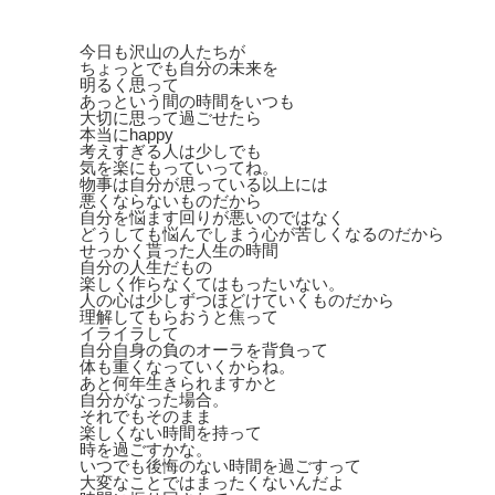
今日も沢山の人たちが
ちょっとでも自分の未来を
明るく思って
あっという間の時間をいつも
大切に思って過ごせたら
本当にhappy
考えすぎる人は少しでも
気を楽にもっていってね。
物事は自分が思っている以上には
悪くならないものだから
自分を悩ます回りが悪いのではなく
どうしても悩んでしまう心が苦しくなるのだから
せっかく貰った人生の時間
自分の人生だもの
楽しく作らなくてはもったいない。
人の心は少しずつほどけていくものだから
理解してもらおうと焦って
イライラして
自分自身の負のオーラを背負って
体も重くなっていくからね。
あと何年生きられますかと
自分がなった場合。
それでもそのまま
楽しくない時間を持って
時を過ごすかな。
いつでも後悔のない時間を過ごすって
大変なことではまったくないんだよ