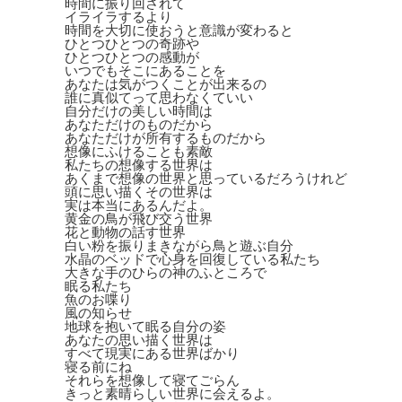
時間に振り回されて
イライラするより
時間を大切に使おうと意識が変わると
ひとつひとつの奇跡や
ひとつひとつの感動が
いつでもそこにあることを
あなたは気がつくことが出来るの
誰に真似てって思わなくていい
自分だけの美しい時間は
あなただけのものだから
あなただけが所有するものだから
想像にふけることも素敵
私たちの想像する世界は
あくまで想像の世界と思っているだろうけれど
頭に思い描くその世界は
実は本当にあるんだよ。
黄金の鳥が飛び交う世界
花と動物の話す世界
白い粉を振りまきながら鳥と遊ぶ自分
水晶のベッドで心身を回復している私たち
大きな手のひらの神のふところで
眠る私たち
魚のお喋り
風の知らせ
地球を抱いて眠る自分の姿
あなたの思い描く世界は
すべて現実にある世界ばかり
寝る前にね
それらを想像して寝てごらん
きっと素晴らしい世界に会えるよ。