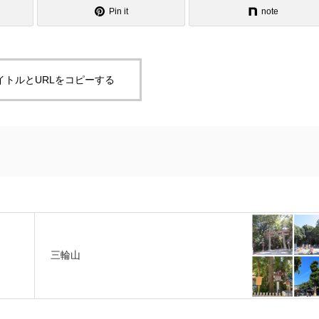
Pin it
note
イトルとURLをコピーする
三輪山