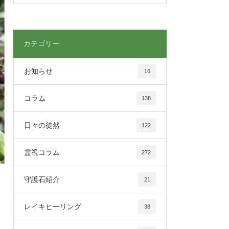
カテゴリー
お知らせ
16
コラム
138
日々の徒然
122
霊視コラム
272
守護石紹介
21
レイキヒーリング
38