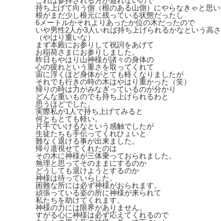
これは参拝される方が通れないので
持ち上げて向う側（根のある山側）にやらなきゃと思い
根がまだ少し根元に残っている状態だったし
6メートルかそれよりあったか位の木だったので
いや男性2人か3人いれば持ち上げられるかなという高
（やはり重いな）
まず本殿にお参りして祝詞をあげて
お稲荷さまにお参りしました。
昨日もやはり山神様が諸々の身体の
心の疲れという重さを取ってくれて
宙に浮くほど身体がとても軽くなりましたが
それでも行きの時の木はやはり重かった（笑）
帰りの時は力がみなぎっているのが分かり
どんな重いものでも持ち上げられるわと
思うほどでした。
実際私が1人で持ち上げてみると
何ともとても軽い。
片手でいけるなという感触でしたが
生徒たちも手伝ってくれひょいと
難なく退ける事が出来ました。
帰り道視せてくれたのは
その木に神様が三体乗っておられました。
無理と思ってそのままにするのか
どうしても退けようとするのか
神様は待っていらした。
困難な所には必ず神様がおられます。
頑張っている姿の所に神様が来られて
私たちを助けてくれます。
神様の力には限界がありません。
すがる心に神様は必ず応えてくれるので