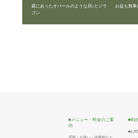
庭にあったオパールのような貝♪とジラ
お盆も無事
ゴン
■メニュー・料金のご案
■初
内
■お
霊視・お祓い・供養祭など