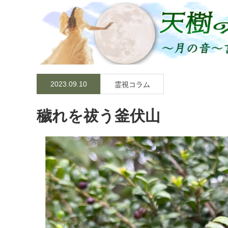
2023.09.10
霊視コラム
穢れを祓う釜伏山