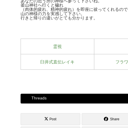
あなたの思う所の神様へ参って下さいね。
釜山神社へ行くと穢れ
（肉体的疲れ、精神的疲れ）を即座に祓ってくれるので
山の神様の力を実感して下さい。
行きと帰りの違いがとても分かります。
霊視
臼井式直伝レイキ
フラ
Threads
Post
Share