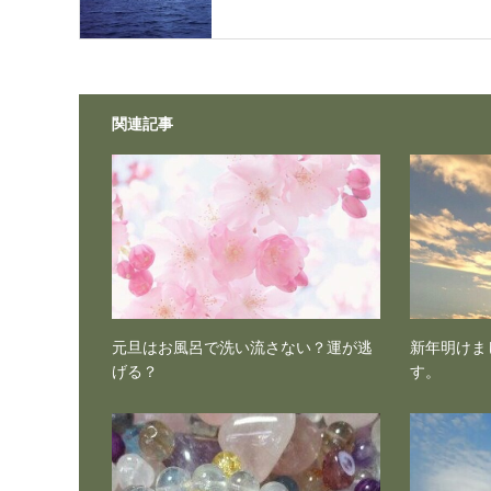
関連記事
元旦はお風呂で洗い流さない？運が逃
新年明けま
げる？
す。