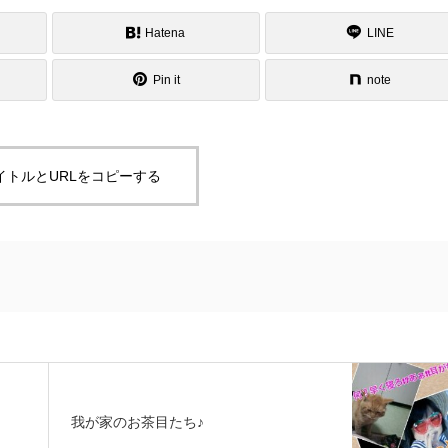
Hatena
LINE
Pin it
note
イトルとURLをコピーする
我が家のお茶目たち♪