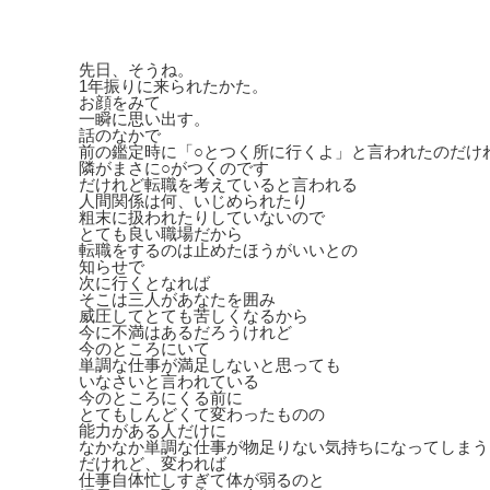
先日、そうね。
1年振りに来られたかた。
お顔をみて
一瞬に思い出す。
話のなかで
前の鑑定時に「○とつく所に行くよ」と言われたのだけ
隣がまさに○がつくのです
だけれど転職を考えていると言われる
人間関係は何、いじめられたり
粗末に扱われたりしていないので
とても良い職場だから
転職をするのは止めたほうがいいとの
知らせで
次に行くとなれば
そこは三人があなたを囲み
威圧してとても苦しくなるから
今に不満はあるだろうけれど
今のところにいて
単調な仕事が満足しないと思っても
いなさいと言われている
今のところにくる前に
とてもしんどくて変わったものの
能力がある人だけに
なかなか単調な仕事が物足りない気持ちになってしまう
だけれど、変われば
仕事自体忙しすぎて体が弱るのと