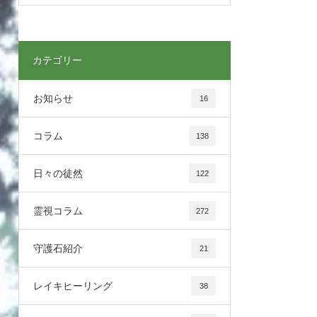
カテゴリー
お知らせ
16
コラム
138
日々の徒然
122
霊視コラム
272
守護石紹介
21
レイキヒーリング
38