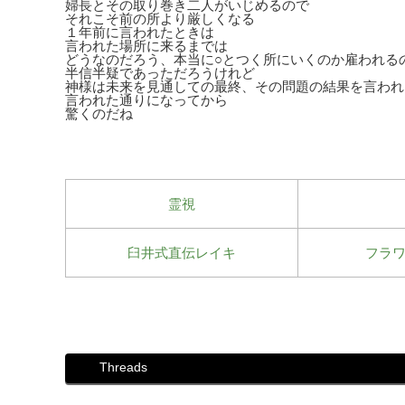
婦長とその取り巻き二人がいじめるので
それこそ前の所より厳しくなる
１年前に言われたときは
言われた場所に来るまでは
どうなのだろう、本当に○とつく所にいくのか雇われる
半信半疑であっただろうけれど
神様は未来を見通しての最終、その問題の結果を言われ
言われた通りになってから
驚くのだね
霊視
臼井式直伝レイキ
フラ
Threads