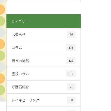
カテゴリー
お知らせ
16
コラム
138
日々の徒然
122
霊視コラム
272
守護石紹介
21
レイキヒーリング
38