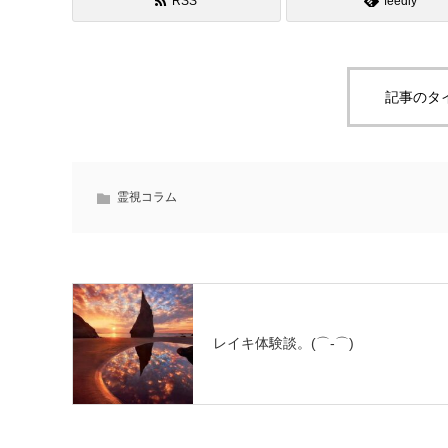
RSS
feedly
記事のタ
霊視コラム
レイキ体験談。(⌒‐⌒)