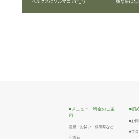
ベルクスにソルマニア(^_^)
嫌な事は忘
■メニュー・料金のご案
■初
内
■お
霊視・お祓い・供養祭など
■プ
守護石