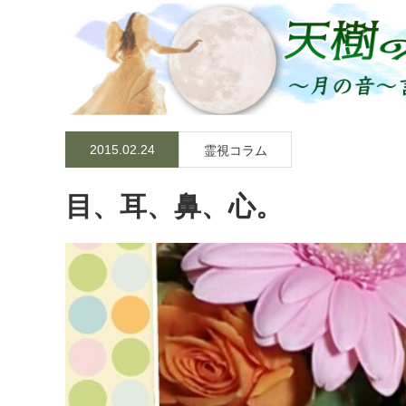
2015.02.24
霊視コラム
目、耳、鼻、心。