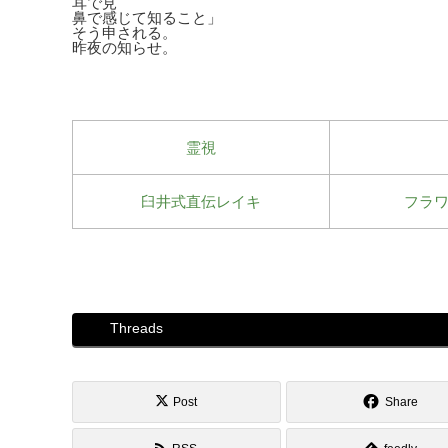
耳で見
鼻で感じて知ること」
そう申される。
昨夜の知らせ。
霊視
臼井式直伝レイキ
フラ
Threads
Post
Share