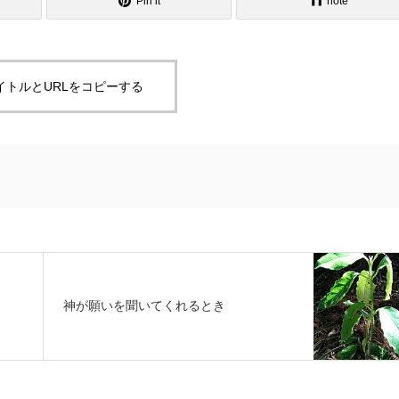
Pin it
note
イトルとURLをコピーする
神が願いを聞いてくれるとき