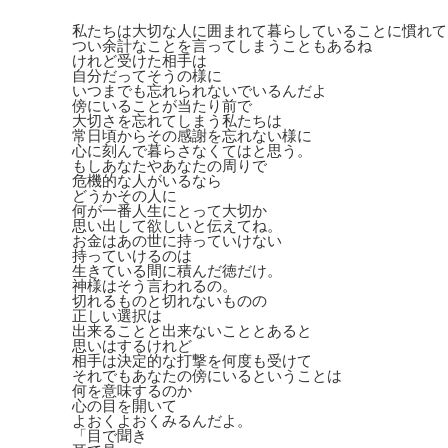
私たちは大切な人に囲まれて暮らしていることに慣れて
つい余計なことを言ってしまうこともあるね
けれど受けた相手は
自分だってそうの様に
いつまでも忘れられないでいるんだよ
傍にいることが当たり前で
大切さを忘れてしまう私たちは
常日頃からその感謝を忘れない様に
心に刻んで暮らさなくてはと思う。
もしあなたやあなたの周りで
危機的な人がいるなら
どうかその人に
何が一番人生にとって大切か
思い出して欲しいと伝えてね。
お金はあの世に持っていけない
持っていけるのは
生きている間に積んだ徳だけ。
神様はそう言われるの。
切れるものと切れないものの
正しい選択は
出来ることと出来ないこととあると
思いはするけれど
相手は決定的な打撃を何度も受けて
それでもあなたの傍にいるということは
何を意味するのか
心の目を開いて
よおくよおくみるんだよ。
「目で聞き