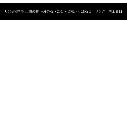
Copyright ©
天樹の響 〜月の石〜言石〜 霊視・守護石ヒーリング・埼玉春日
部・霊視