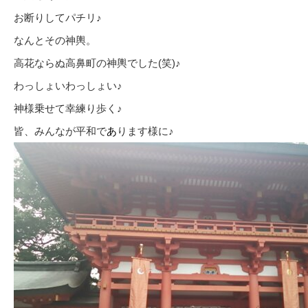
お断りしてパチリ♪
なんとその神輿。
高花ならぬ高鼻町の神輿でした(笑)♪
わっしょいわっしょい♪
神様乗せて幸練り歩く♪
皆、みんなが平和で
あ
ります様に♪