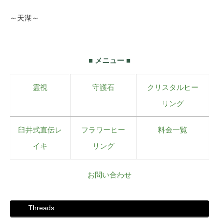
～天湖～
■ メニュー ■
霊視
守護石
クリスタルヒー
リング
臼井式直伝レ
フラワーヒー
料金一覧
イキ
リング
お問い合わせ
Threads