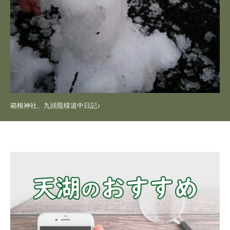
箱根神社、九頭龍様道中日記♪