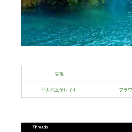
霊視
臼井式直伝レイキ
フラ
Threads