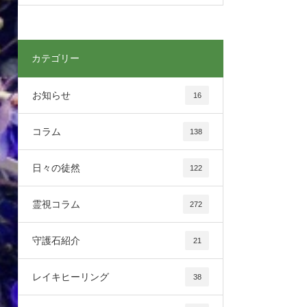
カテゴリー
お知らせ
16
コラム
138
日々の徒然
122
霊視コラム
272
守護石紹介
21
レイキヒーリング
38