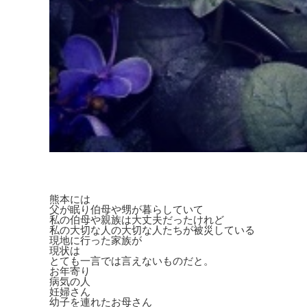
熊本には
父が眠り伯母や甥が暮らしていて
私の伯母や親族は大丈夫だったけれど
私の大切な人の大切な人たちが被災している
現地に行った家族が
現状は
とても一言では言えないものだと。
お年寄り
病気の人
妊婦さん
幼子を連れたお母さん