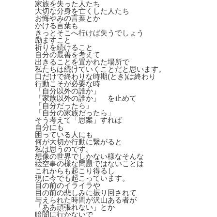
家族を失った人たち
大切な分身を亡くした人たち
お悔やみの言葉とか
かける言葉も
きっとそこへ行けば失うでしょう
励ますこと
祈りを続けること
自分の最善を考えて
出きることを置かれた場所で
私たちは続けていくことだと思います。
口だけで終わりな時期(とき)は終わり
行動こそが必要な時
「自分以外の誰か」
「家族以外の誰か」 を止めて
「自分だったら」
「自分の家族だったら」
そう考えて「思案」すれば
自分にも
困っている人にも
何が大切か行動に繋がると
私は思うのです。
想像の世界でしかない様なそんな
絵空事の様な問題ではないことは
これからも起こり得るし
現に今でも起こっています。
目の前のイライラや
目の前の悲しみに振り回されて
与えられた時間が沢山ある者が
「ああ頑張れない」とか
暗闇に行かないで