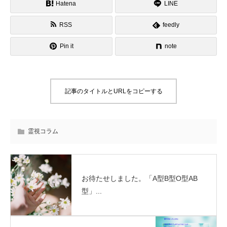
Hatena
LINE
RSS
feedly
Pin it
note
記事のタイトルとURLをコピーする
霊視コラム
お待たせしました。「A型B型O型AB
型」...