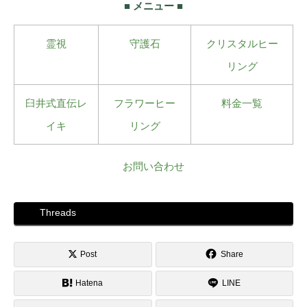
■ メニュー ■
霊視
守護石
クリスタルヒー
リング
臼井式直伝レ
フラワーヒー
料金一覧
イキ
リング
お問い合わせ
Threads
Post
Share
Hatena
LINE