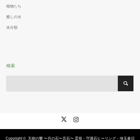
植物たち
癒しの水
未分類
検索
X
Instagram
Copyright ©
天樹の響 〜月の石〜言石〜 霊視・守護石ヒーリング・埼玉春日