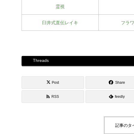
霊視
臼井式直伝レイキ
フラ
Threads
Post
Share
RSS
feedly
記事のタ