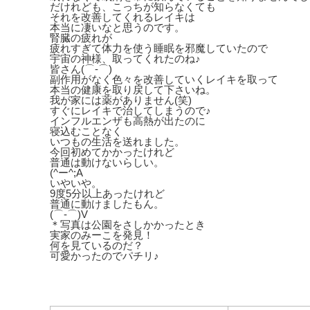
だけれども、こっちが知らなくても
それを改善してくれるレイキは
本当に凄いなと思うのです。
腎臓の疲れが
疲れすぎて体力を使う睡眠を邪魔していたので
宇宙の神様、取ってくれたのね♪
皆さん(⌒‐⌒)
副作用がなく色々を改善していくレイキを取って
本当の健康を取り戻して下さいね。
我が家には薬がありません(笑)
すぐにレイキで治してしまうので♪
インフルエンザも高熱が出たのに
寝込むことなく
いつもの生活を送れました。
今回初めてかかったけれど
普通は動けないらしい。
(^ー^;A
いやいや。
9度5分以上あったけれど
普通に動けましたもん。
(⌒‐⌒)V
＊写真は公園をさしかかったとき
実家のみーこを発見！
何を見ているのだ？
可愛かったのでパチリ♪