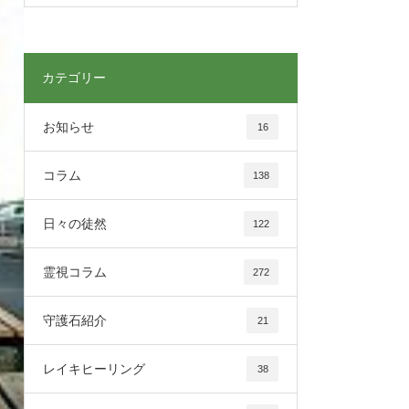
カテゴリー
お知らせ
16
コラム
138
日々の徒然
122
霊視コラム
272
守護石紹介
21
レイキヒーリング
38