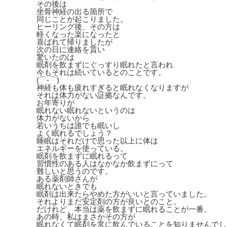
その後は
坐骨神経の出る箇所で
同じことが起こりました。
ヒーリング後、その方は
軽くなった楽になったと
喜ばれて帰りましたが
次の日に連絡を貰い
驚いたのは
眠剤を飲まずにぐっすり眠れたと言われ
今もそれは続いているとのことです。
(⌒‐⌒)
神経も体も疲れすぎると眠れなくなりますが
それは体力がない証拠なんです。
お年寄りが
眠れない眠れないというのは
体力がないから
若いうちは誰でも眠いし
よく眠れるでしょう？
睡眠はそれだけで思った以上に体は
エネルギーを使っている。
眠剤を飲まずに眠れるって
習慣性のある人はなかなか飲まずにって
難しいと思うのです。
ある薬剤師さんが
眠れないときでも
眠剤は出来たらやめた方がいいと言っていました。
それよりまだ安定剤の方が良いとのこと。
だけれど、本当は薬を飲まずに眠れることが一番。
あの時、私はまさかその方が
眠れなくて眠剤を常に飲んでいることを知りませんでし