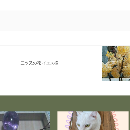
三ツ又の花 イエス様