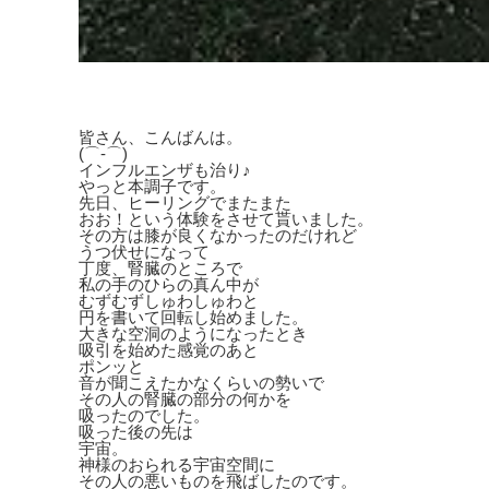
皆さん、こんばんは。
(⌒‐⌒)
インフルエンザも治り♪
やっと本調子です。
先日、ヒーリングでまたまた
おお！という体験をさせて貰いました。
その方は膝が良くなかったのだけれど
うつ伏せになって
丁度、腎臓のところで
私の手のひらの真ん中が
むずむずしゅわしゅわと
円を書いて回転し始めました。
大きな空洞のようになったとき
吸引を始めた感覚のあと
ポンッと
音が聞こえたかなくらいの勢いで
その人の腎臓の部分の何かを
吸ったのでした。
吸った後の先は
宇宙。
神様のおられる宇宙空間に
その人の悪いものを飛ばしたのです。