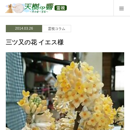
2014.03.26
霊視コラム
三ツ又の花 イエス様