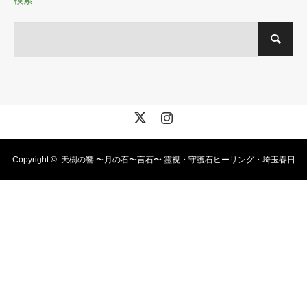
X
Instagram
Copyright ©
天樹の響 〜月の石〜言石〜 霊視・守護石ヒーリング・埼玉春日
部・霊視