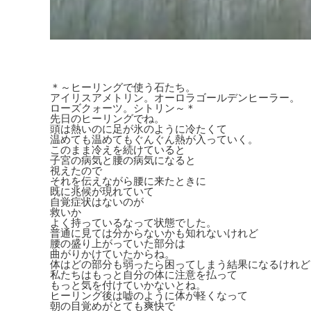
＊～ヒーリングで使う石たち。
アイリスアメトリン。オーロラゴールデンヒーラー。
ローズクォーツ。シトリン～＊
先日のヒーリングでね。
頭は熱いのに足が氷のように冷たくて
温めても温めてもぐんぐん熱が入っていく。
このまま冷えを続けていると
子宮の病気と腰の病気になると
視えたので
それを伝えながら腰に来たときに
既に兆候が現れていて
自覚症状はないのが
救いか
よく持っているなって状態でした。
普通に見ては分からないかも知れないけれど
腰の盛り上がっていた部分は
曲がりかけていたからね。
体はどの部分も弱ったら困ってしまう結果になるけれど
私たちはもっと自分の体に注意を払って
もっと気を付けていかないとね。
ヒーリング後は嘘のように体が軽くなって
朝の目覚めがとても爽快で