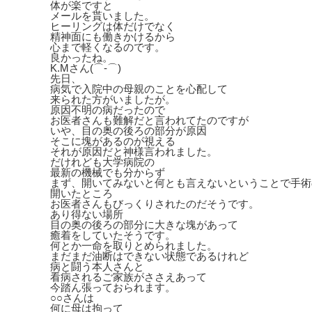
体が楽ですと
メールを貰いました。
ヒーリングは体だけでなく
精神面にも働きかけるから
心まで軽くなるのです。
良かったね。
K.Mさん(⌒‐⌒)
先日、
病気で入院中の母親のことを心配して
来られた方がいましたが。
原因不明の病だったので
お医者さんも難解だと言われてたのですが
いや、目の奥の後ろの部分が原因
そこに塊があるのが視える
それが原因だと神様言われました。
だけれども大学病院の
最新の機械でも分からず
まず、開いてみないと何とも言えないということで手術
開いたところ
お医者さんもびっくりされたのだそうです。
あり得ない場所
目の奥の後ろの部分に大きな塊があって
癒着をしていたそうです。
何とか一命を取りとめられました。
まだまだ油断はできない状態であるけれど
病と闘う本人さんと
看病されるご家族がささえあって
今踏ん張っておられます。
○○さんは
何に母は拘って