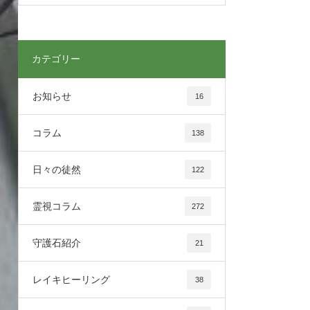
カテゴリー
お知らせ
16
コラム
138
日々の徒然
122
霊視コラム
272
守護石紹介
21
レイキヒーリング
38