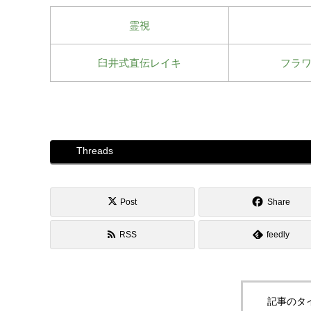
霊視
臼井式直伝レイキ
フラ
Threads
Post
Share
RSS
feedly
記事のタ