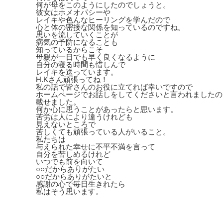
何が母をこのようにしたのでしょうと。
彼女はホメオパシーや
レイキや色んなヒーリングを学んだので
心と体の密接な関係を知っているのですね。
思いを流していくことが
病気の予防になることも
知っているからこそ
母親が一日でも早く良くなるように
自分の寝る時間も惜しんで
レイキを送っています。
H.Kさん頑張ってね！
私の話で皆さんのお役に立てれば幸いですので
ホームページでお話しをしてくださいと言われましたの
載せました。
何か心に思うことがあったらと思います。
苦労は人により違うけれども
見えないところで
苦しくても頑張っている人がいること。
私たちは
与えられた幸せに不平不満を言って
自分を苦しめるけれど
いつでも前を向いて
○○だからありがたい
○○だからありがたいと
感謝の心で毎日生きれたら
私はそう思います。