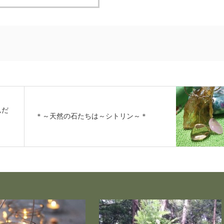
んだ
＊～天然の石たちは～シトリン～＊