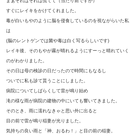
まぁそれはそれは慌てて（当たり前ですが）
すぐにレイキをかけてくれました。
毒が白いもやのように脳を侵食しているのを視ながらいた私
は
(脳のレントゲンでは菌や毒は白く写るらしいです)
レイキ後、そのもやが霧が晴れるようにすーっと晴れていく
のがわかりました。
その日は母の検診の日だったので時間にもなるし
ついでに私も診て貰うことにしました。
病院についてしばらくして雷が鳴り始め
滝の様な雨が病院の建物の中にいても響いてきました。
そのとき、雨に濡れなきゃと思い外に出ると
目の前で雷が鳴り稲妻が光りました。
気持ちの良い雨と「神、おるわ！」と目の前の稲妻。