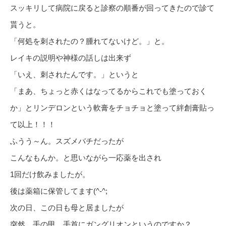
スッキリして病院に戻ると診察の順番が回ってきたので診て
貰うと。
「何処を刺されたの？腫れてないけど。」と。
レイキの説明や神様の話しは出来ず
「いえ、刺されたんです。」というと
「まあ、ちょっと赤くはなってるからこれでも塗っておく
か」とリンデロンという軟膏をチョチョと塗って絆創膏貼っ
て以上！！！
ふうう～ん。スズメバチだったが
こんなもんか。と思いながら一応薬を出され
1回だけ飲みましたが。
後は薬箱に保管してます(^-^;
次の日、この日も母と居ましたが
突然、手の甲、手首にガングリオンというのですか？